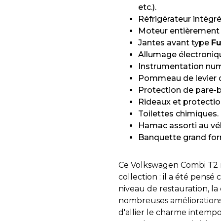
etc.).
Réfrigérateur intégré
Moteur entièrement r
Jantes avant type
F
Allumage électroniq
Instrumentation num
Pommeau de levier d
Protection de pare-b
Rideaux et protectio
Toilettes chimiques.
Hamac assorti au véh
Banquette grand for
Ce Volkswagen Combi T2 n
collection : il a été pen
niveau de restauration, la
nombreuses améliorations
d'allier le charme intem