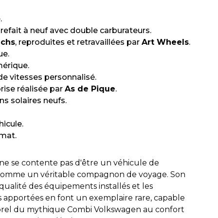
.
efait à neuf avec double carburateurs.
uchs
, reproduites et retravaillées par
Art Wheels
.
ue.
érique.
e vitesses personnalisé.
rise réalisée par
As de Pique
.
ns solaires neufs.
icule.
mat.
e se contente pas d'être un véhicule de
sé comme un véritable compagnon de voyage. Son
 qualité des équipements installés et les
 apportées en font un exemplaire rare, capable
porel du mythique Combi Volkswagen au confort