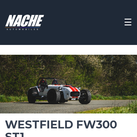
☰
WESTFIELD FW300
ST1